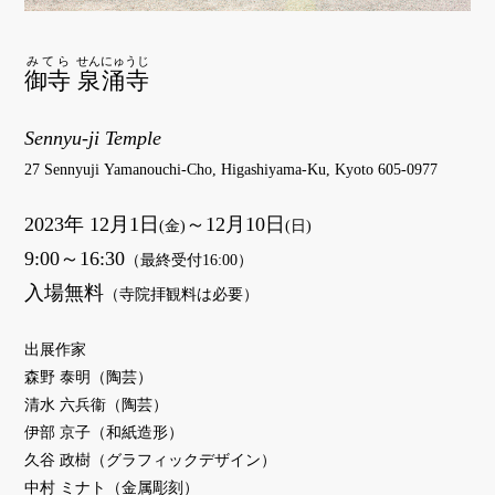
みてら
せんにゅうじ
御寺
泉涌寺
Sennyu-ji Temple
27 Sennyuji Yamanouchi-Cho, Higashiyama-Ku, Kyoto 605-0977
2023年 12月1日
～12月10日
(金)
(日)
9:00～16:30
（最終受付16:00）
入場無料
（寺院拝観料は必要）
出展作家
森野 泰明（陶芸）
清水 六兵衞（陶芸）
伊部 京子（和紙造形）
久谷 政樹（グラフィックデザイン）
中村 ミナト（金属彫刻）