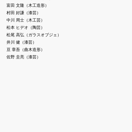
富田 文隆（木工造形）
村田 好謙（漆芸）
中川 周士（木工芸）
松本 ヒデオ（陶芸）
松尾 高弘（ガラスオブジェ）
井川 健（漆芸）
亘 章吾（曲木造形）
佐野 圭亮（漆芸）
プレイベント
「洛宙特別対談」
「日本国際芸術祭」参加企画
日 時：2023年10月7日（土）12:45～14:15
会 場：御寺泉涌寺「妙応殿」
参加費：無料（寺院拝観料は必要）
＊当日、泉涌寺で執り行われる「舎利会宿忌法要」（15:00～）