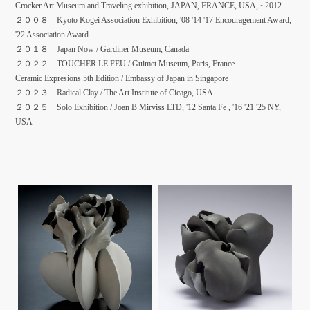
Crocker Art Museum and Traveling exhibition, JAPAN, FRANCE, USA, ~2012
２００８ Kyoto Kogei Association Exhibition, '08 '14 '17 Encouragement Award,
'22 Association Award
２０１８ Japan Now / Gardiner Museum, Canada
２０２２ TOUCHER LE FEU / Guimet Museum, Paris, France
Ceramic Expresions 5th Edition / Embassy of Japan in Singapore
２０２３ Radical Clay / The Art Institute of Cicago, USA
２０２５ Solo Exhibition / Joan B Mirviss LTD, '12 Santa Fe , '16 '21 '25 NY,
USA