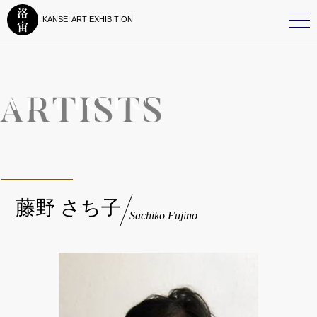
KANSEI ART EXHIBITION
藤野 さち子
Sachiko Fujino