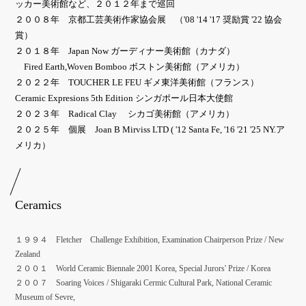
ッカー美術館など、２０１２年まで巡回
２００８年 京都工芸美術作家協会展 （'08 '14 '17 奨励賞 '22 協会
賞）
２０１８年 Japan Now ガーディナー美術館（カナダ）
Fired Earth,Woven Bomboo ボストン美術館（アメリカ）
２０２２年 TOUCHER LE FEU ギメ東洋美術館（フランス）
Ceramic Expresions 5th Edition シンガポール日本大使館
２０２３年 Radical Clay シカゴ美術館（アメリカ）
２０２５年 個展 Joan B Mirviss LTD ( '12 Santa Fe, '16 '21 '25 NY.ア
メリカ）
Ceramics
１９９４ Fletcher Challenge Exhibition, Examination Chairperson Prize / New
Zealand
２００１ World Ceramic Biennale 2001 Korea, Special Jurors' Prize / Korea
２００７ Soaring Voices / Shigaraki Cermic Cultural Park, National Ceramic
Museum of Sevre,