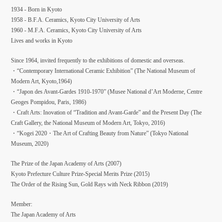
1934 - Born in Kyoto
1958 - B.F.A. Ceramics, Kyoto City University of Arts
1960 - M.F.A. Ceramics, Kyoto City University of Arts
Lives and works in Kyoto
Since 1964, invited frequently to the exhibitions of domestic and overseas.
・“Contemporary International Ceramic Exhibition” (The National Museum of
Modern Art, Kyoto,1964)
・“Japon des Avant-Gardes 1910-1970” (Musee National d’Art Moderne, Centre
Geoges Pompidou, Paris, 1986)
・Craft Arts: Inovation of “Tradition and Avant-Garde” and the Present Day (The
Craft Gallery, the National Museum of Modern Art, Tokyo, 2016)
・“Kogei 2020・The Art of Crafting Beauty from Nature” (Tokyo National
Museum, 2020)
The Prize of the Japan Academy of Arts (2007)
Kyoto Prefecture Culture Prize-Special Merits Prize (2015)
The Order of the Rising Sun, Gold Rays with Neck Ribbon (2019)
Member:
The Japan Academy of Arts