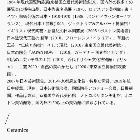
1964 年現代国際陶芸展(京都国立近代美術館)以来、国内外の数多くの
展覧会に招待出品。日本陶磁名品展（1976、ロデスデン美術館 / 東ド
イツ）前衛芸術の日本・1910-1970（1986、ポンピドウセンター / フ
ランス)、 現代日本工芸展(1995、ヴィクトリア&アルバート博物館 /
イギリス）現代陶芸・新世紀の日本陶芸展（2005 / ボストン美術館）
日本近現代工芸の 精華（2010、フローレンス / イタリア）、革新の
工芸・“伝統と前衛”、そして現代 （2016 / 東京国立近代美術館）、
日本の陶芸「JAPAN NOW」（2018、ガーデナー 美術館 / カナダ）、
明治の工芸 / 平成の工芸（2019、近代ギリシャ文化博物館 / ギリシ
ャ）、工芸 2020・自然の美のかたち（2020 / 東京国立博物館表慶
館）。
2007年日本芸術院賞。2015年京都府文化賞・特別功労賞。2019年旭
日中綬章。現在、日本芸術院会員、国際陶芸アカデミー会員、日展顧
問。作品は東京、京都国立近代美術館、メトロポリタン美術館、ボス
トン美術館等、国内外の 50以上の美術館に収蔵されている。
Ceramics