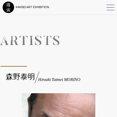
KANSEI ART EXHIBITION
森野泰明
Hiroaki Taimei MORINO