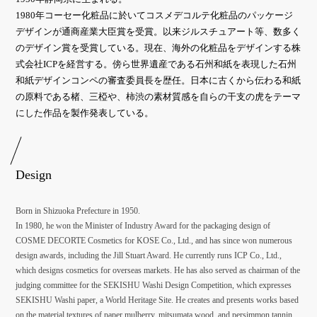
1980年コーセー化粧品に於いてコスメデコルテ化粧品のパッケージ
デザインが通商産業大臣賞を受賞。以来ジルスチュアート等、数多く
のデザイン賞を受賞している。現在、海外の化粧品をデザインする株
式会社ICPを経営する。傍ら世界遺産である石州和紙を表現した石州
和紙デザインコンペの審査委員長を歴任。日本に古くから伝わる和紙
の原料である楮、三椏や、柿渋の素材質感を自らの干支の虎をテーマ
にした作品を製作発表している。
Design
Born in Shizuoka Prefecture in 1950.
In 1980, he won the Minister of Industry Award for the packaging design of
COSME DECORTE Cosmetics for KOSE Co., Ltd., and has since won numerous
design awards, including the Jill Stuart Award. He currently runs ICP Co., Ltd.,
which designs cosmetics for overseas markets. He has also served as chairman of the
judging committee for the SEKISHU Washi Design Competition, which expresses
SEKISHU Washi paper, a World Heritage Site. He creates and presents works based
on the material textures of paper mulberry, mitsumata wood, and persimmon tannin,