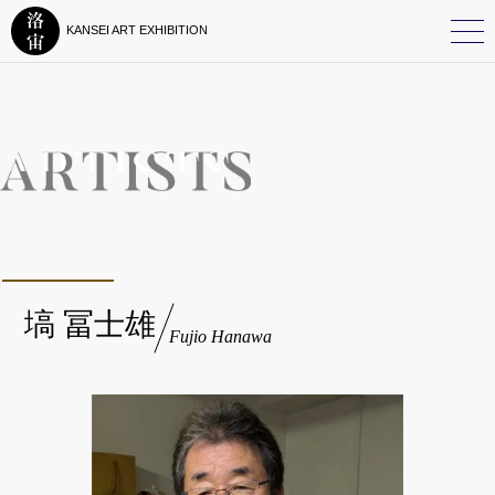
KANSEI ART EXHIBITION
塙 冨士雄
Fujio Hanawa