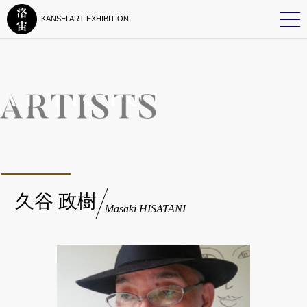
KANSEI ART EXHIBITION
久谷 政樹
Masaki HISATANI