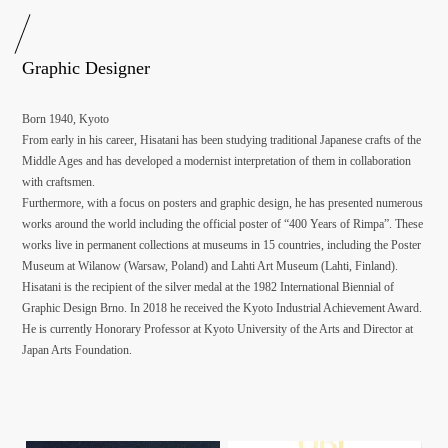
Graphic Designer
Born 1940, Kyoto
From early in his career, Hisatani has been studying traditional Japanese crafts of the
Middle Ages and has developed a modernist interpretation of them in collaboration
with craftsmen.
Furthermore, with a focus on posters and graphic design, he has presented numerous
works around the world including the official poster of “400 Years of Rimpa”. These
works live in permanent collections at museums in 15 countries, including the Poster
Museum at Wilanow (Warsaw, Poland) and Lahti Art Museum (Lahti, Finland).
Hisatani is the recipient of the silver medal at the 1982 International Biennial of
Graphic Design Brno. In 2018 he received the Kyoto Industrial Achievement Award.
He is currently Honorary Professor at Kyoto University of the Arts and Director at
Japan Arts Foundation.