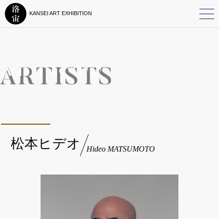
KANSEI ART EXHIBITION
松本ヒデオ
Hideo MATSUMOTO