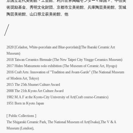
京国立近代美術館・工芸館、利川世界陶磁センター＜韓国＞、中信美
術奨励基金、秀明文化財団、京都市立美術館、兵庫陶芸美術館、茨城
陶芸美術館、山口県立萩美術館、他
2020 [Celadon, White-porcelain and Blue-porcelain](The Ibaraki Ceramic Art
Museum)
2018 Taiwan Ceramics Biennale
(The New Taipei City Yingge Ceramics Museum)
2017 Hideo Matsumoto solo exhibition
(The Museum of Ceramic Art, Hyogo)
2016 Craft Arts: Innovation of "Tradition and Avant-Garde" (The National Museum
of Modern Art, Tokyo)
2015 The 25th.Shumei Culture Award
2008 The 21th.Kyoto Art Culture Award
1982 M.A.F at the Kyoto-City University of Art(Craft course-Ceramics)
1951 Born in Kyoto Japan
[ Public Collections ]
The Shigaraki Ceramic Park, The National Museum of Art(Osaka),The V & A
Museum (London),