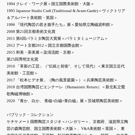
1994 クレイ・ワーク展＜国立国際美術館・大阪＞
1995 Japanese Studio Craft (Traditional & Avant-Garde)＜ヴィクトリア
＆アルバート美術館・英国＞
1996 『現代陶芸の若き旗手たち』展＜愛知県立陶磁資料館＞
2008 第21回京都美術文化賞
2011 第6回パラミタ陶芸大賞展＜パラミタミュージアム＞
2012 アート京都2012＜国立京都国際会館＞
2015 和美・茶美展＜染清流館・京都＞
第25回秀明文化賞
2016 「革新の工芸」（"伝統と前衛"、そして現代）＜東京国立近代
美術館・工芸館＞
2017 「松本ヒデオ展」（陶の風景庭園＞）＜兵庫陶芸美術館＞
2018 台湾国際陶芸ビエンナーレ（Humanistic Return）＜新北私立鶯
歌陶磁博物館＞
2020 『青か、白か、 青磁×白磁×青白磁』展＜茨城県陶芸美術館＞
パブリック・コレクション
ケチケメート国際陶芸スタジオ＜ハンガリー＞、京都府、滋賀県立陶
芸の森陶芸館、国立国際美術館＜大阪＞、V&A美術館＜英国＞、東