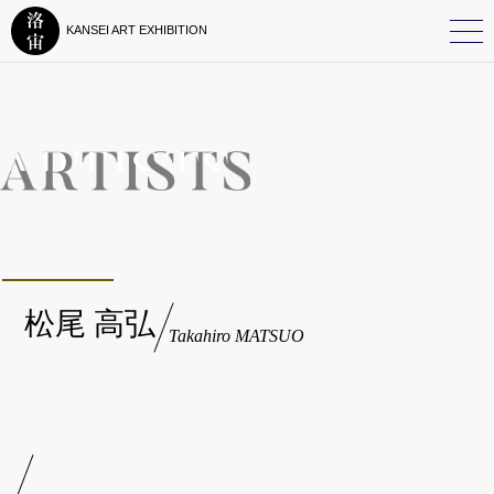
KANSEI ART EXHIBITION
松尾 高弘
Takahiro MATSUO