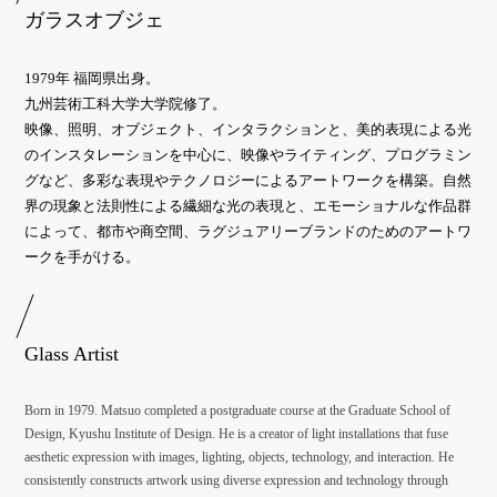
ガラスオブジェ
1979年 福岡県出身。
九州芸術工科大学大学院修了。
映像、照明、オブジェクト、インタラクションと、美的表現による光
のインスタレーションを中心に、映像やライティング、プログラミン
グなど、多彩な表現やテクノロジーによるアートワークを構築。自然
界の現象と法則性による繊細な光の表現と、エモーショナルな作品群
によって、都市や商空間、ラグジュアリーブランドのためのアートワ
ークを手がける。
Glass Artist
Born in 1979. Matsuo completed a postgraduate course at the Graduate School of
Design, Kyushu Institute of Design. He is a creator of light installations that fuse
aesthetic expression with images, lighting, objects, technology, and interaction. He
consistently constructs artwork using diverse expression and technology through