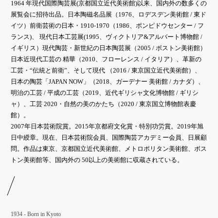
1964 年現代国際陶芸展(京都国立近代美術館)以来、国内外の数多くの
展覧会に招待出品。日本陶磁名品展（1976、ロデスデン美術館 / 東ド
イツ）前衛芸術の日本・1910-1970（1986、ポンピドウセンター / フ
ランス)、 現代日本工芸展(1995、ヴィクトリア&アルバート博物館 /
イギリス）現代陶芸・新世紀の日本陶芸展（2005 / ボストン美術館）
日本近現代工芸の 精華（2010、フローレンス / イタリア）、革新の
工芸・“伝統と前衛”、そして現代 （2016 / 東京国立近代美術館）、
日本の陶芸「JAPAN NOW」（2018、ガーデナー 美術館 / カナダ）、
明治の工芸 / 平成の工芸（2019、近代ギリシャ文化博物館 / ギリシ
ャ）、工芸 2020・自然の美のかたち（2020 / 東京国立博物館表慶
館）。
2007年日本芸術院賞。2015年京都府文化賞・特別功労賞。2019年旭
日中綬章。現在、日本芸術院会員、国際陶芸アカデミー会員、日展顧
問。作品は東京、京都国立近代美術館、メトロポリタン美術館、ボス
トン美術館等、国内外の 50以上の美術館に収蔵されている。
1934 - Born in Kyoto