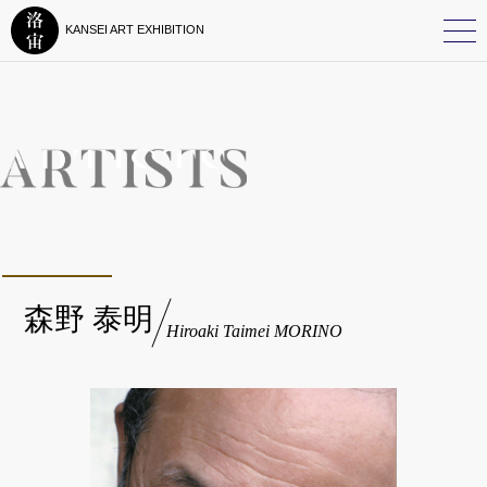
KANSEI ART EXHIBITION
森野 泰明
Hiroaki Taimei MORINO