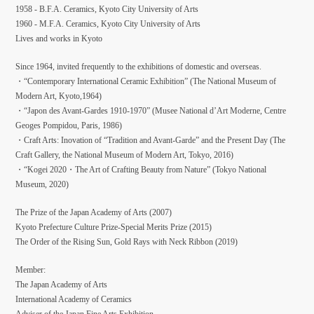
1958 - B.F.A. Ceramics, Kyoto City University of Arts
1960 - M.F.A. Ceramics, Kyoto City University of Arts
Lives and works in Kyoto
Since 1964, invited frequently to the exhibitions of domestic and overseas.
・“Contemporary International Ceramic Exhibition” (The National Museum of
Modern Art, Kyoto,1964)
・“Japon des Avant-Gardes 1910-1970” (Musee National d’Art Moderne, Centre
Geoges Pompidou, Paris, 1986)
・Craft Arts: Inovation of “Tradition and Avant-Garde” and the Present Day (The
Craft Gallery, the National Museum of Modern Art, Tokyo, 2016)
・“Kogei 2020・The Art of Crafting Beauty from Nature” (Tokyo National
Museum, 2020)
The Prize of the Japan Academy of Arts (2007)
Kyoto Prefecture Culture Prize-Special Merits Prize (2015)
The Order of the Rising Sun, Gold Rays with Neck Ribbon (2019)
Member:
The Japan Academy of Arts
International Academy of Ceramics