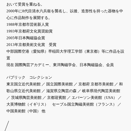
おいて受賞を重ねる。
2000年に8代目清水六兵衞を襲名し、以後、造形性を持った器物を中
心に作品制作を展開する。
1988年京都市芸術新人賞
1993年京都府文化賞奨励賞
2005年日本陶磁協会賞
2013年京都美術文化賞 受賞
中部国際空港（愛知県）早稲田大学理工学部（東京都）等に作品を設
置
現在 国際陶芸アカデミー、東洋陶磁学会、日本陶磁協会、会員
パブリック コレクション
東京国立近代美術館 ／ 国立国際美術館 ／ 京都府 京都市美術館 ／ 和
歌山県立近代美術館 ／ 滋賀県立陶芸の森 ／ 岐阜県現代陶芸美術館
／ 茨城県陶芸美術館 ／ 京都迎賓館 ／ エバーソン美術館（USA） ／
大英博物館（イギリス） セーブル国立陶磁美術館（フランス） ／
中国美術館（中国） 他