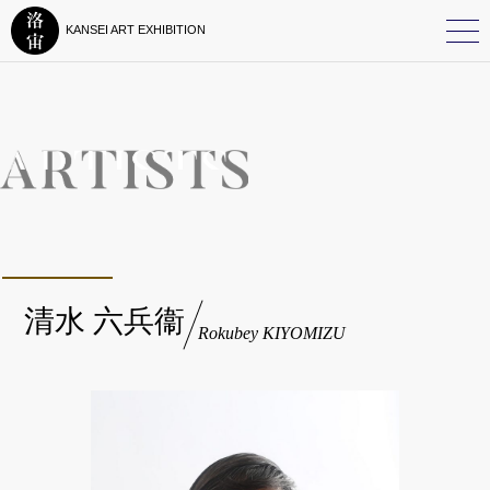
KANSEI ART EXHIBITION
清水 六兵衞
Rokubey KIYOMIZU