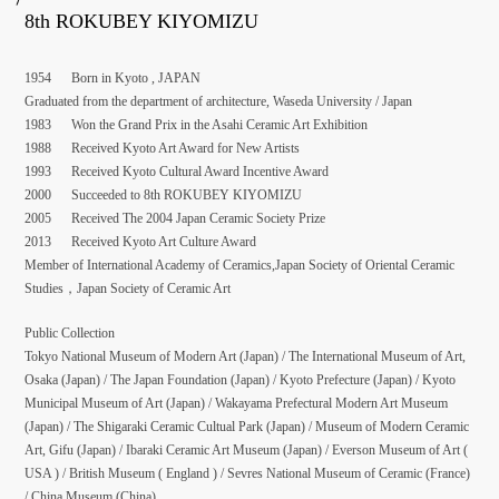
8th ROKUBEY KIYOMIZU
1954 Born in Kyoto , JAPAN
Graduated from the department of architecture, Waseda University / Japan
1983 Won the Grand Prix in the Asahi Ceramic Art Exhibition
1988 Received Kyoto Art Award for New Artists
1993 Received Kyoto Cultural Award Incentive Award
2000 Succeeded to 8th ROKUBEY KIYOMIZU
2005 Received The 2004 Japan Ceramic Society Prize
2013 Received Kyoto Art Culture Award
Member of International Academy of Ceramics,Japan Society of Oriental Ceramic
Studies，Japan Society of Ceramic Art
Public Collection
Tokyo National Museum of Modern Art (Japan) / The International Museum of Art,
Osaka (Japan) / The Japan Foundation (Japan) / Kyoto Prefecture (Japan) / Kyoto
Municipal Museum of Art (Japan) / Wakayama Prefectural Modern Art Museum
(Japan) / The Shigaraki Ceramic Cultual Park (Japan) / Museum of Modern Ceramic
Art, Gifu (Japan) / Ibaraki Ceramic Art Museum (Japan) / Everson Museum of Art (
USA ) / British Museum ( England ) / Sevres National Museum of Ceramic (France)
/ China Museum (China)