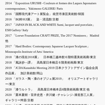
2014 「Exposition URUSHI - Couleurs et formes des Laques Japonaises
contemporaines」Yakimono GALERIE/ Paris
2016 「国際現代漆アート展覧会」 統営市漆芸美術館/韓国
2016 「IKI粋SUI展」 染・清流館/京都
2017 「JAPAN IN BLACK AND WHITE Sumi, lacquer and porcelain」
ESH Gallery/ Italy
2017 「Loewe Foundation CRAFT PRIZE, The 2017 Nominees」 Madrid
他
2017 「Hard Bodies: Contemporary Japanese Lacquer Sculpture」
Minneapolis Institute of Arts/ America
2018 「漆の現在2018展」 日本橋三越本館６階特選美術画廊/東京
2018 「風詠抄—譚」 高島屋日本橋店６階美術画廊/東京
2019 「JCDA Kurashiki Meeting 2019 日本クラフトデザイン協会会員
作品展」 加計美術館/岡山
2019 「ガラス・陶・漆のオブジェ展2019」 オリエアートギャラリ
ー/東京
2020 「漆ウルトラ」 高島屋日本橋本店6階美術画廊/東京 他
2020 「栗本夏樹・笹井史恵・井川健 –チャレンジ–漆造形三人展」
ギャラリー艸居/京都