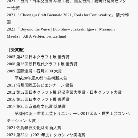
2021 「台湾・日本交流展 幸福工芸」 国立台湾工芸研究発展センタ
ー/台湾
2021 「Cheongju Craft Biennale 2021, Tools for Conviviality」 清州/韓
国
2023 「Beyond the Wave | Duo Show , Takeshi Igawa | Masanori
Maeda」 AIFA Verbier/ Switzerland
［受賞歴］
2005 第45回日本クラフト展 優秀賞
2008 第26回朝日現代クラフト展 優秀賞
2009 国際漆展・石川2009 大賞
平成20年度京都市芸術新人賞
2011 清州国際工芸ビエンナーレ 銀賞
2012 第52回日本クラフト展 経済産業大臣賞・日本クラフト大賞
2016 第55回日本クラフト展 優秀賞
2017 第35回京都府文化賞 奨励賞
第3回金沢・世界工芸トリエンナーレ2017金沢・世界工芸コンペ
ティション 大賞
2021 佐賀銀行文化財団 新人賞
2021 第32回（2021年度）タカシマヤ美術賞