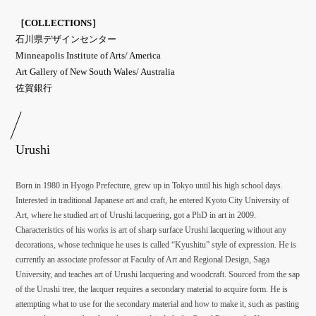
［COLLECTIONS］
石川県デザインセンター
Minneapolis Institute of Arts/ America
Art Gallery of New South Wales/ Australia
佐賀銀行
Urushi
Born in 1980 in Hyogo Prefecture, grew up in Tokyo until his high school days.
Interested in traditional Japanese art and craft, he entered Kyoto City University of
Art, where he studied art of Urushi lacquering, got a PhD in art in 2009.
Characteristics of his works is art of sharp surface Urushi lacquering without any
decorations, whose technique he uses is called “Kyushitu” style of expression. He is
currently an associate professor at Faculty of Art and Regional Design, Saga
University, and teaches art of Urushi lacquering and woodcraft. Sourced from the sap
of the Urushi tree, the lacquer requires a secondary material to acquire form. He is
attempting what to use for the secondary material and how to make it, such as pasting