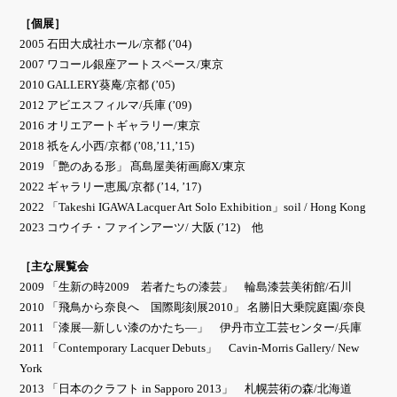
［個展］
2005 石田大成社ホール/京都 (’04)
2007 ワコール銀座アートスペース/東京
2010 GALLERY葵庵/京都 (’05)
2012 アビエスフィルマ/兵庫 (’09)
2016 オリエアートギャラリー/東京
2018 祇をん小西/京都 (’08,’11,’15)
2019 「艶のある形」 髙島屋美術画廊X/東京
2022 ギャラリー恵風/京都 (’14, ’17)
2022 「Takeshi IGAWA Lacquer Art Solo Exhibition」soil / Hong Kong
2023 コウイチ・ファインアーツ/ 大阪 (’12) 他
［主な展覧会
2009 「生新の時2009 若者たちの漆芸」 輪島漆芸美術館/石川
2010 「飛鳥から奈良へ 国際彫刻展2010」 名勝旧大乗院庭園/奈良
2011 「漆展―新しい漆のかたち―」 伊丹市立工芸センター/兵庫
2011 「Contemporary Lacquer Debuts」 Cavin-Morris Gallery/ New
York
2013 「日本のクラフト in Sapporo 2013」 札幌芸術の森/北海道