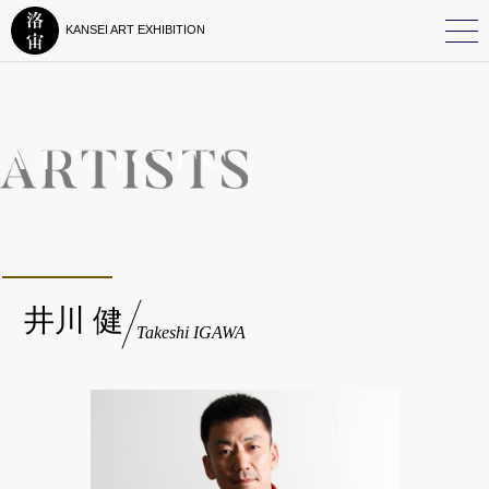
KANSEI ART EXHIBITION
井川 健
Takeshi IGAWA