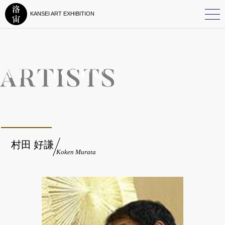
KANSEI ART EXHIBITION
村田 好謙
Koken Murata