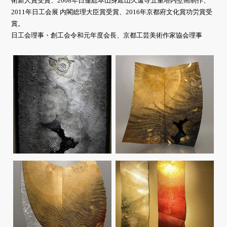
術新人賞受賞、2008年日蓮総本山身延山久遠寺五重塔内壁画制作、
2011年日工会展 内閣総理大臣賞受賞、2016年京都府文化賞功労賞受
賞。
日工会理事・創工会令和元年度会長、京都工芸美術作家協会理事